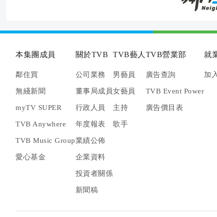
本集團成員
關於TVB
TVB藝人
TVB營業部
就
鄰住買
公司業務
男藝員
廣告查詢
加入
無綫新聞
董事局成員
女藝員
TVB Event Power
myTV SUPER
行政人員
主持
廣告價目表
TVB Anywhere
年度報表
歌手
TVB Music Group
業績公佈
愛心基金
企業資料
投資者關係
新聞稿